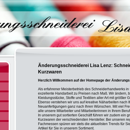
Änderungsschneiderei Lisa Lenz: Schneid
Kurzwaren
Herzlich Willkommen auf der Homepage der Änderungss
Als erfahrener Meisterbetrieb des Schneiderhandwerks in 
exzellente Handarbeit zu Preisen nach Maß. Wir ändern, 
Kleidungsstücke, Stoffe und Textilien aller Art mit größter 
Ebenso verstehen wir uns auf kreative Näharbeiten nach 
Neuanfertigungen ganz nach Ihren Wünschen. Mit viel Fr
alle unsere Mitarbeiter und Mitarbeiterinnen in Ihrem Beruf
In unserem gut sortierten Geschäft führen wir zudem ein 
Kurzwaren der verschiedensten Hersteller. Bei unseren r
Fachmessen spüren wir stets die aktuellsten Trends für S
Artikel für Sie in unserem Sortiment.