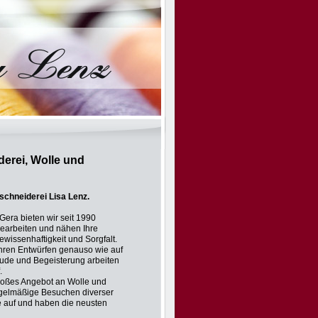
erei, Wolle und
chneiderei Lisa Lenz.
Gera bieten wir seit 1990
bearbeiten und nähen Ihre
Gewissenhaftigkeit und Sorgfalt.
Ihren Entwürfen genauso wie auf
eude und Begeisterung arbeiten
.
großes Angebot an Wolle und
egelmäßige Besuchen diverser
ie auf und haben die neusten